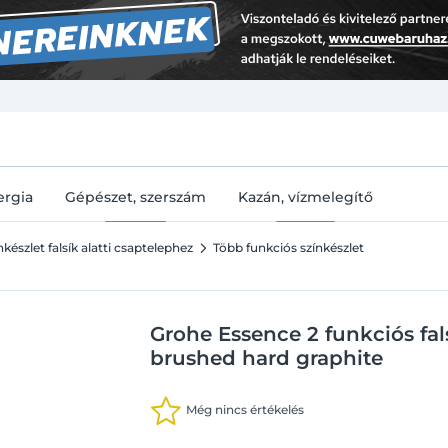
U
ergia
Gépészet, szerszám
Kazán, vízmelegítő
nkészlet falsík alatti csaptelephez
Több funkciós színkészlet
Grohe Essence 2 funkciós fal
brushed hard graphite
Még nincs értékelés