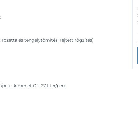
t
t rozetta és tengelytömítés, rejtett rögzítés)
r/perc, kimenet C = 27 liter/perc