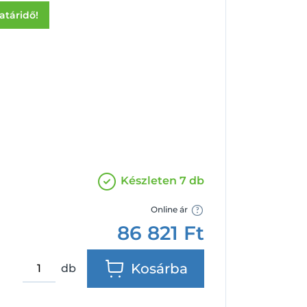
Facebook
Google
határidő!
Készleten 7 db
Online ár
86 821
Ft
Kosárba
db