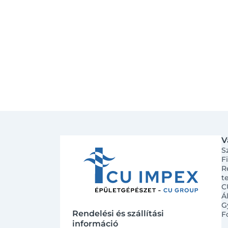
V
S
F
R
t
C
Á
G
Rendelési és szállítási
F
információ