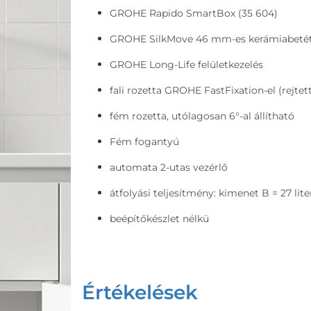
GROHE Rapido SmartBox (35 604)
GROHE SilkMove 46 mm-es kerámiabeté
GROHE Long-Life felületkezelés
fali rozetta GROHE FastFixation-el (rejtet
fém rozetta, utólagosan 6°-al állítható
Fém fogantyú
automata 2-utas vezérlő
átfolyási teljesítmény: kimenet B = 27 lite
beépítőkészlet nélkü
Értékelések