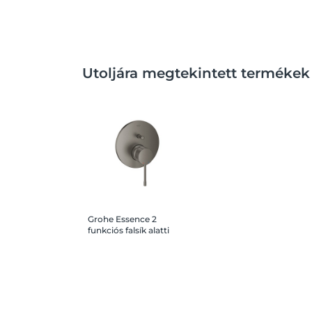
Utoljára megtekintett termékek
Grohe Essence 2
funkciós falsík alatti
zuhanycsaptelep,
brushed hard graphite