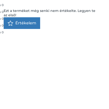
x
0
Ezt a terméket még senki nem értékelte. Legyen te
x
0
az első!
x
0
Értékelem
x
0
x
0