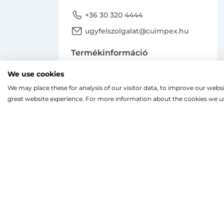
phone
+36 30 320 4444
email
ugyfelszolgalat@cuimpex.hu
Termékinformáció
phone
+36 30 747 4091
We use cookies
email
ugyfelszolgalat@cuimpex.hu
We may place these for analysis of our visitor data, to improve our webs
Ahogy a legtöbb weboldal, a miénk is sütiket
great website experience. For more information about the cookies we us
A böngészés folytatásával hozzájárulsz a sütik
facebook
instagram
Facebook
Instagram