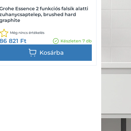
Grohe Essence 2 funkciós falsík alatti
zuhanycsaptelep, brushed hard
graphite
Még nincs értékelés
86 821
Ft
Készleten 7 db
Kosárba