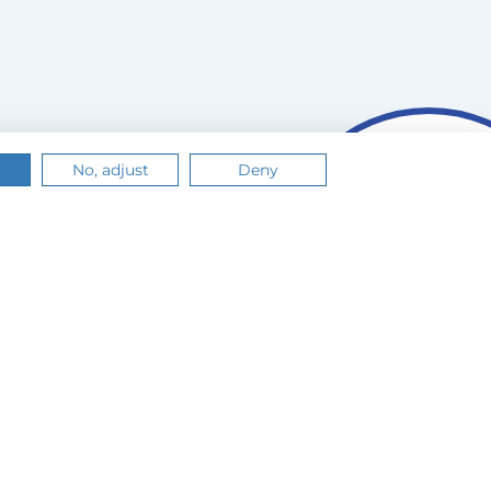
No, adjust
Deny
n.
Értem
Tudj meg többet