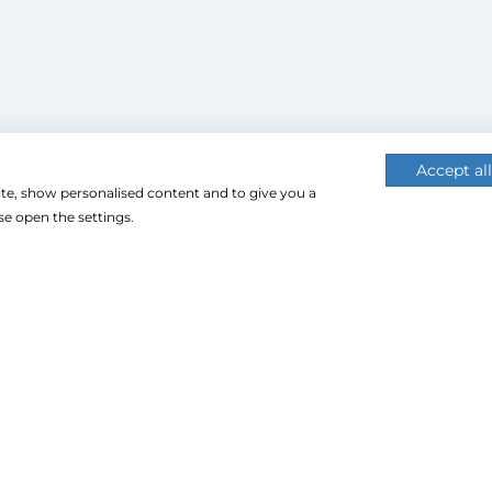
Accept all
ite, show personalised content and to give you a
 (cookie-kat) használ a nagyobb felhasználói élmény érdekébe
e open the settings.
 használatához.
CU Impex Kft. © 2024. Minden jog fenntartva.
Árukereső.hu