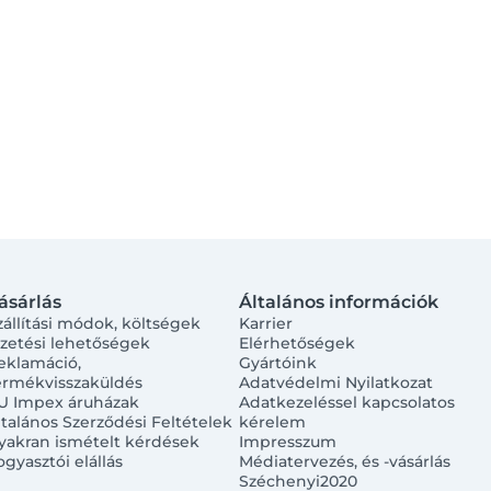
ásárlás
Általános információk
zállítási módok, költségek
Karrier
izetési lehetőségek
Elérhetőségek
eklamáció,
Gyártóink
ermékvisszaküldés
Adatvédelmi Nyilatkozat
U Impex áruházak
Adatkezeléssel kapcsolatos
ltalános Szerződési Feltételek
kérelem
yakran ismételt kérdések
Impresszum
ogyasztói elállás
Médiatervezés, és -vásárlás
Széchenyi2020