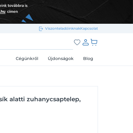
Viszonteladóinknak
Kapcsolat
Bejelentkezés e-mail-címmel
grás a kosárhoz
Cégünkről
Újdonságok
Blog
Megjegyzés
Elfelejtett jelszó
sík alatti zuhanycsaptelep,
Bejelentkezés
Regisztráció
Bejelentkezés közösségi fiókkal