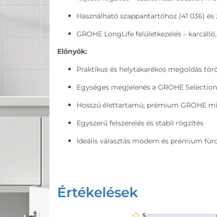
Használható szappantartóhoz (41 036) és 
GROHE LongLife felületkezelés – karcálló, 
Előnyök:
Praktikus és helytakarékos megoldás törö
Egységes megjelenés a GROHE Selection 
Hosszú élettartamú, prémium GROHE m
Egyszerű felszerelés és stabil rögzítés
Ideális választás modern és prémium fü
Értékelések
5