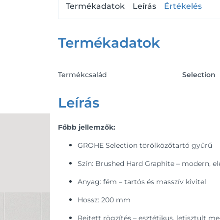
Termékadatok
Leírás
Értékelés
Termékadatok
Termékcsalád
Selection
Leírás
Főbb jellemzők:
GROHE Selection törölközőtartó gyűrű
Szín: Brushed Hard Graphite – modern, e
Anyag: fém – tartós és masszív kivitel
Hossz: 200 mm
Rejtett rögzítés – esztétikus, letisztult m