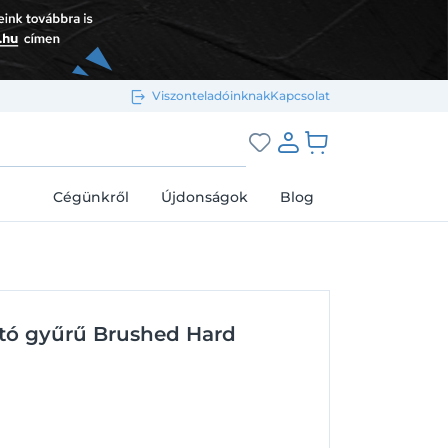
Viszonteladóinknak
Kapcsolat
Bejelentkezés e-mail-címmel
grás a kosárhoz
Cégünkről
Újdonságok
Blog
Megjegyzés
Elfelejtett jelszó
rtó gyűrű Brushed Hard
Bejelentkezés
Regisztráció
Bejelentkezés közösségi fiókkal