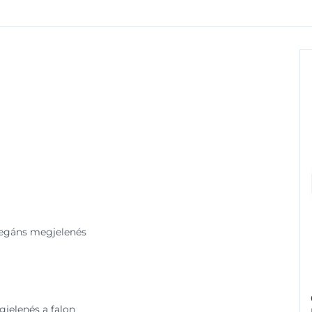
legáns megjelenés
egjelenés a falon