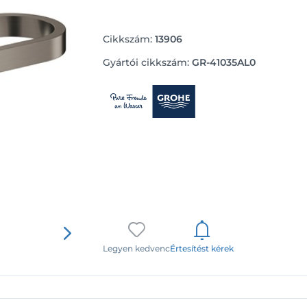
Cikkszám:
13906
Gyártói cikkszám:
GR-41035AL0
Legyen kedvenc
Értesítést kérek