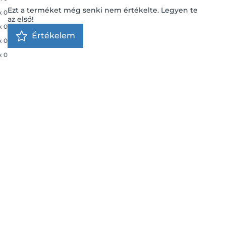
Ezt a terméket még senki nem értékelte. Legyen te
x
0
az első!
x
0
Értékelem
x
0
x
0