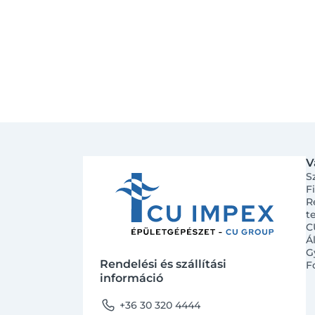
V
S
F
R
t
C
Á
G
Rendelési és szállítási
F
információ
phone
+36 30 320 4444