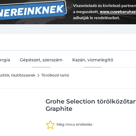
U
ergia
Gépészet, szerszám
Kazán, vízmelegítő
ítők, tisztítószerek
Törölköző tartó
Grohe Selection törölközőta
Graphite
Még nincs értékelés