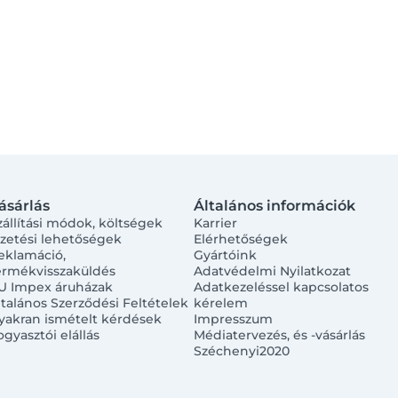
ásárlás
Általános információk
zállítási módok, költségek
Karrier
izetési lehetőségek
Elérhetőségek
eklamáció,
Gyártóink
ermékvisszaküldés
Adatvédelmi Nyilatkozat
U Impex áruházak
Adatkezeléssel kapcsolatos
ltalános Szerződési Feltételek
kérelem
yakran ismételt kérdések
Impresszum
ogyasztói elállás
Médiatervezés, és -vásárlás
Széchenyi2020