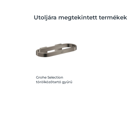
Utoljára megtekintett termékek
Grohe Selection
törölközőtartó gyűrű
Brushed Hard Graphite