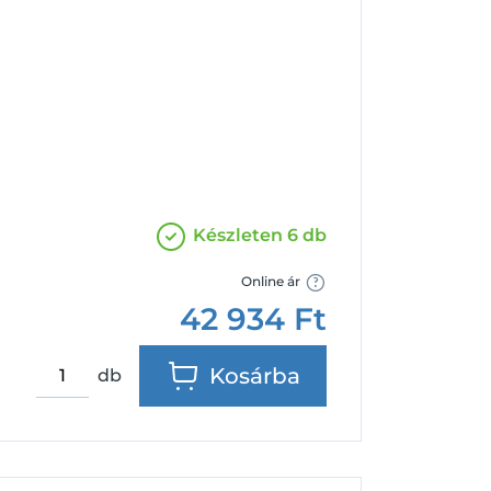
Facebook
Google
Készleten 6 db
Online ár
42 934
Ft
Kosárba
db