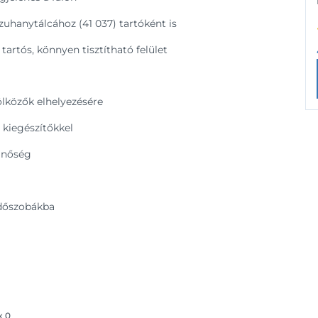
zuhanytálcához (41 037) tartóként is
tartós, könnyen tisztítható felület
lközők elhelyezésére
kiegészítőkkel
inőség
rdőszobákba
x
0