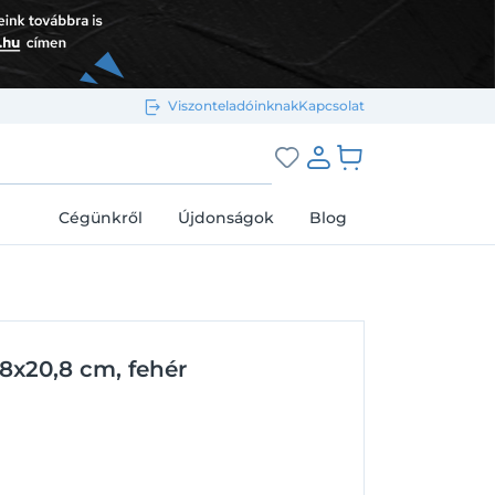
Viszonteladóinknak
Kapcsolat
Bejelentkezés e-mail-címmel
grás a kosárhoz
Cégünkről
Újdonságok
Blog
Megjegyzés
Elfelejtett jelszó
8x20,8 cm, fehér
Bejelentkezés
Regisztráció
Bejelentkezés közösségi fiókkal