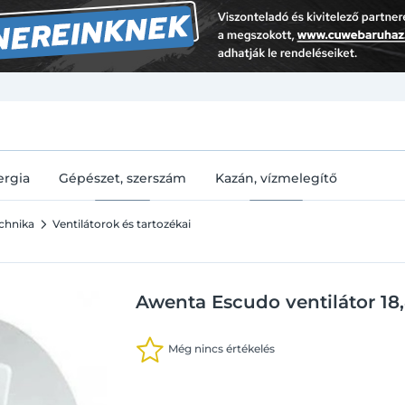
U
ergia
Gépészet, szerszám
Kazán, vízmelegítő
echnika
Ventilátorok és tartozékai
Awenta Escudo ventilátor 18,
Még nincs értékelés