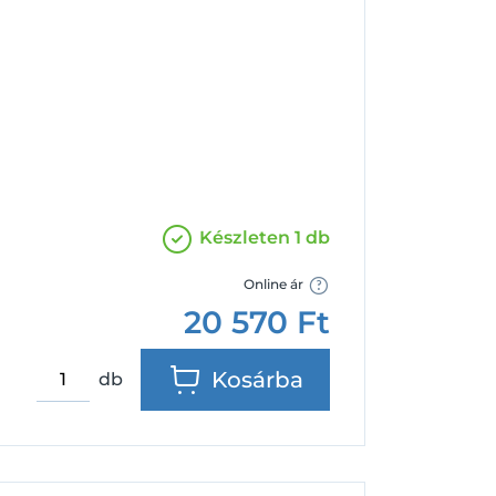
Facebook
Google
Készleten 1 db
Online ár
20 570
Ft
Kosárba
db