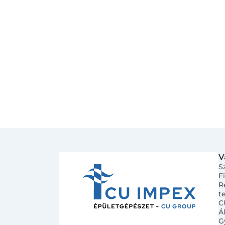
V
S
F
R
t
C
Á
G