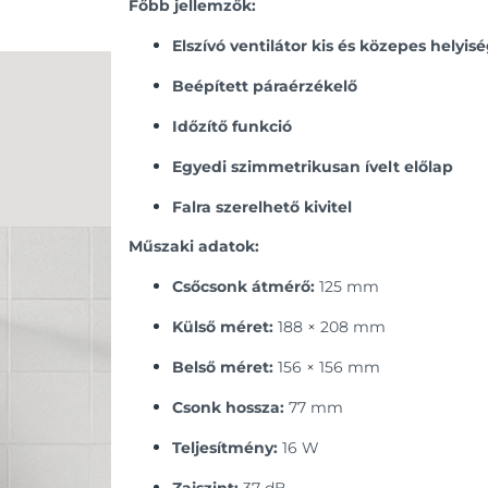
Főbb jellemzők:
Elszívó ventilátor kis és közepes helyi
Beépített páraérzékelő
Időzítő funkció
Egyedi szimmetrikusan ívelt előlap
Falra szerelhető kivitel
Műszaki adatok:
Csőcsonk átmérő:
125 mm
Külső méret:
188 × 208 mm
Belső méret:
156 × 156 mm
Csonk hossza:
77 mm
Teljesítmény:
16 W
Zajszint:
37 dB