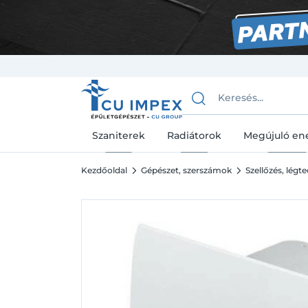
Szaniterek
Radiátorok
Megújuló en
Kezdőoldal
Gépészet, szerszámok
Szellőzés, légt