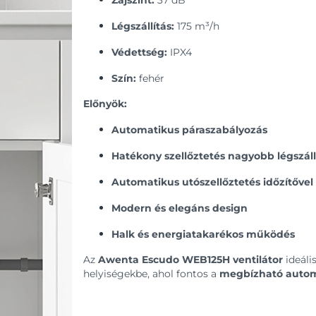
Légszállítás:
175 m³/h
Védettség:
IPX4
Szín:
fehér
Előnyök:
Automatikus páraszabályozás
Hatékony szellőztetés nagyobb légszáll
Automatikus utószellőztetés időzítővel
Modern és elegáns design
Halk és energiatakarékos működés
Az
Awenta Escudo WEB125H ventilátor
ideáli
helyiségekbe, ahol fontos a
megbízható automa