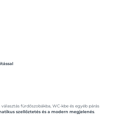
ítással
s választás fürdőszobákba, WC-kbe és egyéb párás
tikus szellőztetés és a modern megjelenés
.