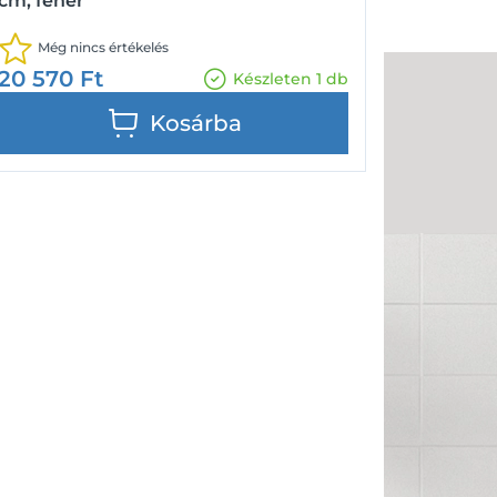
cm, fehér
Még nincs értékelés
20 570
Ft
Készleten 1 db
Kosárba