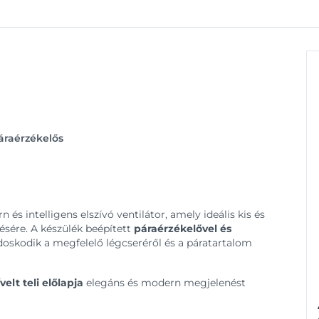
áraérzékelős
 és intelligens elszívó ventilátor, amely ideális kis és
ésére. A készülék beépített
páraérzékelővel és
oskodik a megfelelő légcseréről és a páratartalom
elt teli előlapja
elegáns és modern megjelenést