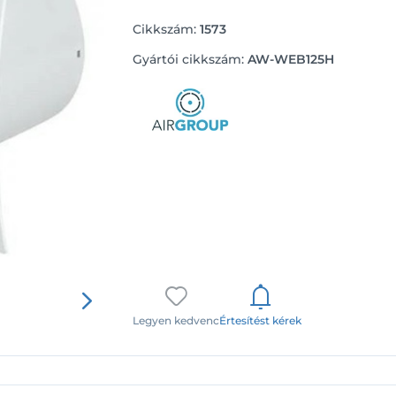
Cikkszám:
1573
Gyártói cikkszám:
AW-WEB125H
Legyen kedvenc
Értesítést kérek