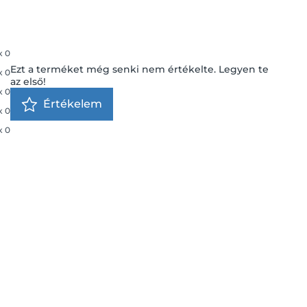
x
0
Ezt a terméket még senki nem értékelte. Legyen te
x
0
az első!
x
0
Értékelem
x
0
x
0