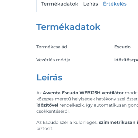
Termékadatok
Leírás
Értékelés
Termékadatok
Termékcsalád
Escudo
Vezérlés módja
Időzítős+p
Leírás
Az
Awenta Escudo WEB125H ventilátor
modern
közepes méretű helyiségek hatékony szellőztet
időzítővel
rendelkezik, így automatikusan gond
csökkentéséről.
Az Escudo széria különleges,
szimmetrikusan ív
biztosít.