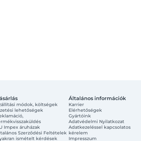
ásárlás
Általános információk
zállítási módok, költségek
Karrier
izetési lehetőségek
Elérhetőségek
eklamáció,
Gyártóink
ermékvisszaküldés
Adatvédelmi Nyilatkozat
U Impex áruházak
Adatkezeléssel kapcsolatos
ltalános Szerződési Feltételek
kérelem
yakran ismételt kérdések
Impresszum