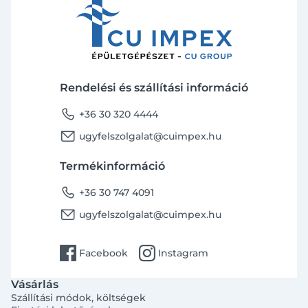
Rendelési és szállítási információ
phone
+36 30 320 4444
email
ugyfelszolgalat@cuimpex.hu
Termékinformáció
phone
+36 30 747 4091
email
ugyfelszolgalat@cuimpex.hu
facebook
instagram
Facebook
Instagram
Vásárlás
Szállítási módok, költségek