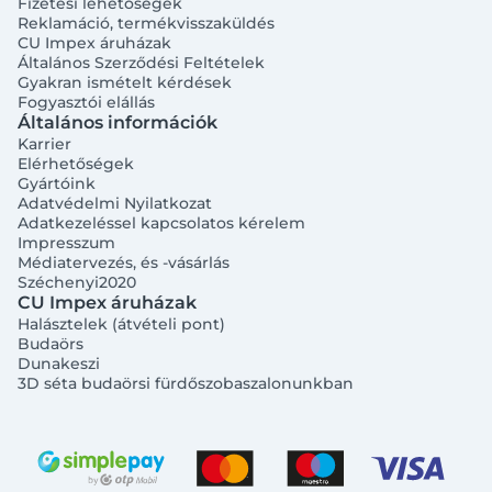
Fizetési lehetőségek
Reklamáció, termékvisszaküldés
CU Impex áruházak
Általános Szerződési Feltételek
Gyakran ismételt kérdések
Fogyasztói elállás
Általános információk
Karrier
Elérhetőségek
Gyártóink
Adatvédelmi Nyilatkozat
Adatkezeléssel kapcsolatos kérelem
Impresszum
Médiatervezés, és -vásárlás
Széchenyi2020
CU Impex áruházak
Halásztelek (átvételi pont)
Budaörs
Dunakeszi
3D séta budaörsi fürdőszobaszalonunkban