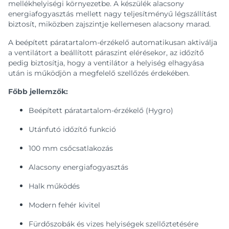
mellékhelyiségi környezetbe. A készülék alacsony
energiafogyasztás mellett nagy teljesítményű légszállítást
biztosít, miközben zajszintje kellemesen alacsony marad.
A beépített páratartalom-érzékelő automatikusan aktiválja
a ventilátort a beállított páraszint elérésekor, az időzítő
pedig biztosítja, hogy a ventilátor a helyiség elhagyása
után is működjön a megfelelő szellőzés érdekében.
Főbb jellemzők:
Beépített páratartalom-érzékelő (Hygro)
Utánfutó időzítő funkció
100 mm csőcsatlakozás
Alacsony energiafogyasztás
Halk működés
Modern fehér kivitel
Fürdőszobák és vizes helyiségek szellőztetésére