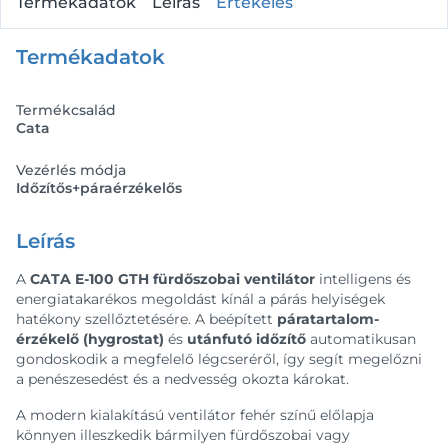
Termékadatok
Leírás
Értékelés
Termékadatok
Termékcsalád
Cata
Vezérlés módja
Időzítős+páraérzékelős
Leírás
A
CATA E-100 GTH fürdőszobai ventilátor
intelligens és
energiatakarékos megoldást kínál a párás helyiségek
hatékony szellőztetésére. A beépített
páratartalom-
érzékelő (hygrostat)
és
utánfutó időzítő
automatikusan
gondoskodik a megfelelő légcseréről, így segít megelőzni
a penészesedést és a nedvesség okozta károkat.
A modern kialakítású ventilátor fehér színű előlapja
könnyen illeszkedik bármilyen fürdőszobai vagy