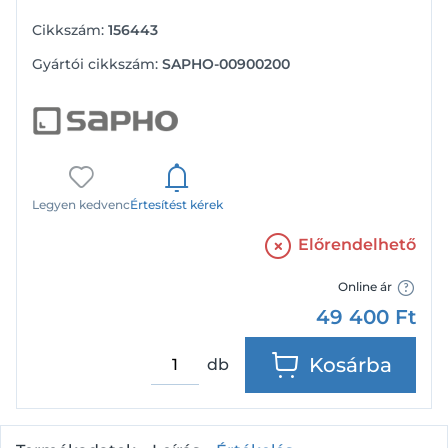
Cikkszám:
156443
Gyártói cikkszám:
SAPHO-00900200
Legyen kedvenc
Értesítést kérek
Előrendelhető
Online ár
49 400
Ft
Kosárba
db