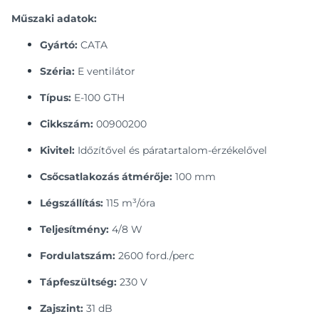
Műszaki adatok:
Gyártó:
CATA
Széria:
E ventilátor
Típus:
E-100 GTH
Cikkszám:
00900200
Kivitel:
Időzítővel és páratartalom-érzékelővel
Csőcsatlakozás átmérője:
100 mm
Légszállítás:
115 m³/óra
Teljesítmény:
4/8 W
Fordulatszám:
2600 ford./perc
Tápfeszültség:
230 V
Zajszint:
31 dB