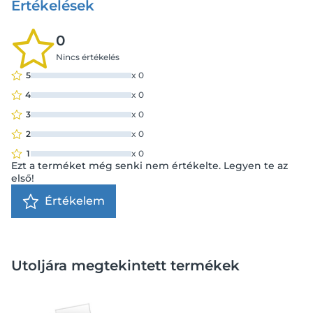
Értékelések
0
Nincs értékelés
5
x
0
4
x
0
3
x
0
2
x
0
1
x
0
Ezt a terméket még senki nem értékelte. Legyen te az
első!
Értékelem
Utoljára megtekintett termékek