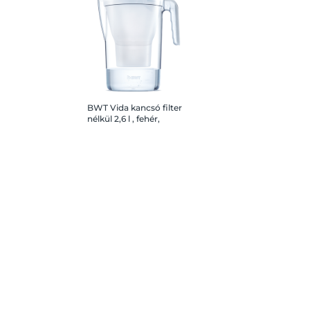
BWT Vida kancsó filter
nélkül 2,6 l , fehér,
manuális