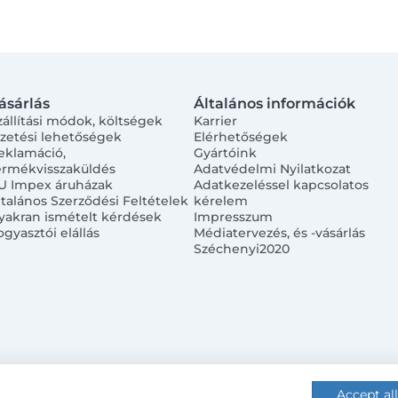
ásárlás
Általános információk
zállítási módok, költségek
Karrier
izetési lehetőségek
Elérhetőségek
eklamáció,
Gyártóink
ermékvisszaküldés
Adatvédelmi Nyilatkozat
U Impex áruházak
Adatkezeléssel kapcsolatos
ltalános Szerződési Feltételek
kérelem
yakran ismételt kérdések
Impresszum
ogyasztói elállás
Médiatervezés, és -vásárlás
Széchenyi2020
Accept all