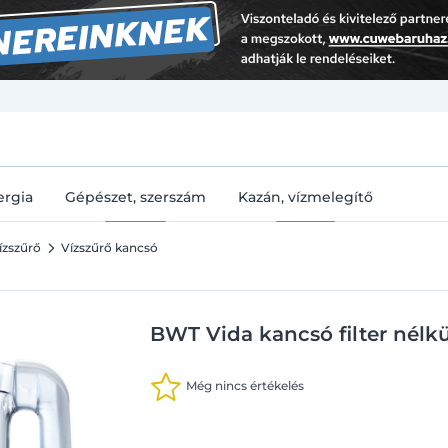
U
ergia
Gépészet, szerszám
Kazán, vízmelegítő
ízszűrő
Vízszűrő kancsó
BWT Vida kancsó filter nélkül
Még nincs értékelés