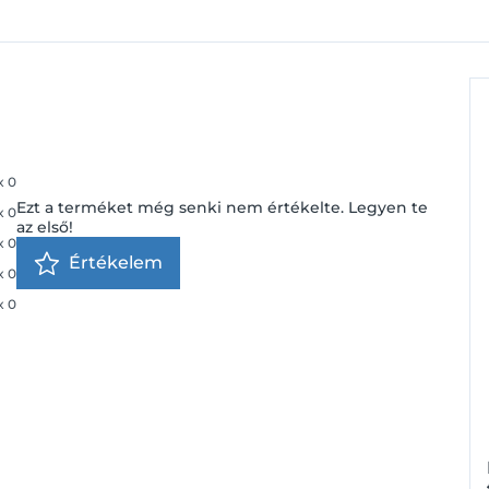
x
0
Ezt a terméket még senki nem értékelte. Legyen te
x
0
az első!
x
0
Értékelem
x
0
x
0