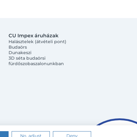
CU Impex áruházak
Halásztelek (átvételi pont)
Budaörs
Dunakeszi
3D séta budaörsi
fürdőszobaszalonunkban
No, adjust
Deny