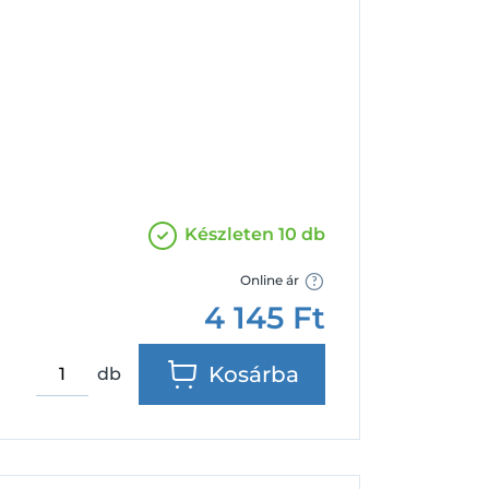
Facebook
Google
Készleten 10 db
Online ár
4 145
Ft
Kosárba
db