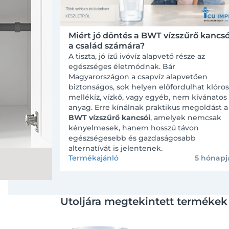
Miért jó döntés a BWT vízszűrő kancs
a család számára?
A tiszta, jó ízű ivóvíz alapvető része az
egészséges életmódnak. Bár
Magyarországon a csapvíz alapvetően
biztonságos, sok helyen előfordulhat klóros
mellékíz, vízkő, vagy egyéb, nem kívánatos
anyag. Erre kínálnak praktikus megoldást a
BWT vízszűrő kancsói
, amelyek nemcsak
kényelmesek, hanem hosszú távon
egészségesebb és gazdaságosabb
alternatívát is jelentenek.
Termékajánló
5 hónapj
Utoljára megtekintett termékek