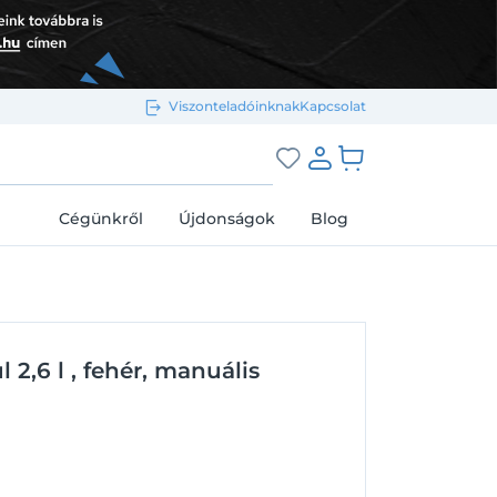
Viszonteladóinknak
Kapcsolat
Bejelentkezés e-mail-címmel
grás a kosárhoz
Cégünkről
Újdonságok
Blog
Megjegyzés
Elfelejtett jelszó
 2,6 l , fehér, manuális
Bejelentkezés
Regisztráció
Bejelentkezés közösségi fiókkal