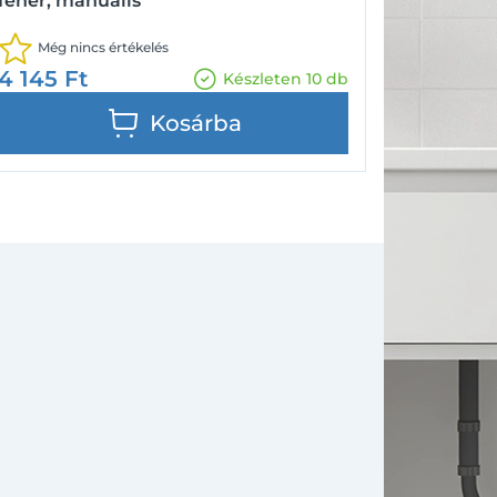
fehér, manuális
Még nincs értékelés
4 145
Ft
Készleten 10 db
Kosárba