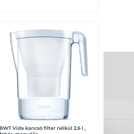
BWT Vida kancsó filter nélkül 2,6 l ,