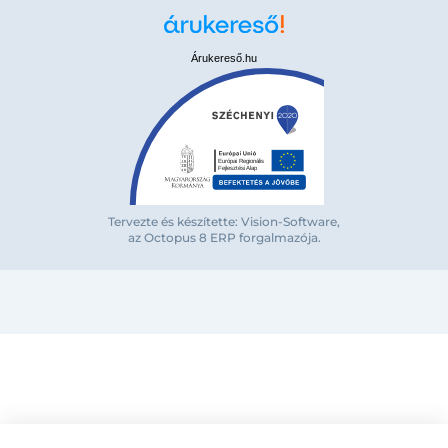
Árukereső.hu
Bejelentkezés e-mail-címmel
Tervezte és készítette: Vision-Software,
az Octopus 8 ERP forgalmazója
.
Megjegyzés
Elfelejte
Bejelentkezés
Regisztráció
Szaniterek
MOZGÁSKORLÁTOZOTT TERMÉKEK