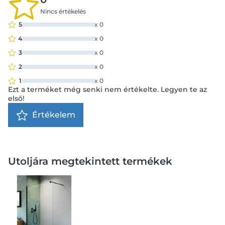
Nincs értékelés
5
x
0
4
x
0
3
x
0
2
x
0
1
x
0
Ezt a terméket még senki nem értékelte. Legyen te az
első!
Értékelem
Utoljára megtekintett termékek