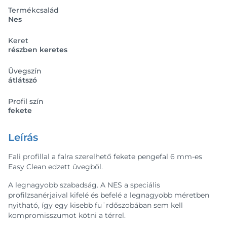
Termékcsalád
Nes
Keret
részben keretes
Üvegszín
átlátszó
Profil szín
fekete
Leírás
Fali profillal a falra szerelhető fekete pengefal 6 mm-es
Easy Clean edzett üvegből.
A legnagyobb szabadság. A NES a speciális
profilzsanérjaival kifelé és befelé a legnagyobb méretben
nyitható, így egy kisebb fu¨rdőszobában sem kell
kompromisszumot kötni a térrel.