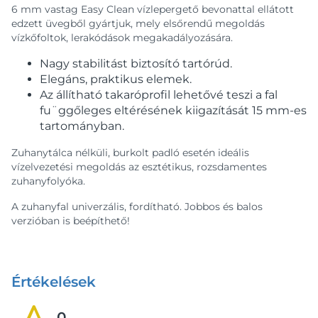
6 mm vastag Easy Clean vízlepergető bevonattal ellátott
edzett üvegből gyártjuk, mely elsőrendű megoldás
vízkőfoltok, lerakódások megakadályozására.
Nagy stabilitást biztosító tartórúd.
Elegáns, praktikus elemek.
Az állítható takaróprofil lehetővé teszi a fal
fu¨ggőleges eltérésének kiigazítását 15 mm-es
tartományban.
Zuhanytálca nélküli, burkolt padló esetén ideális
vízelvezetési megoldás az esztétikus, rozsdamentes
zuhanyfolyóka.
A zuhanyfal univerzális, fordítható. Jobbos és balos
verzióban is beépíthető!
Értékelések
0