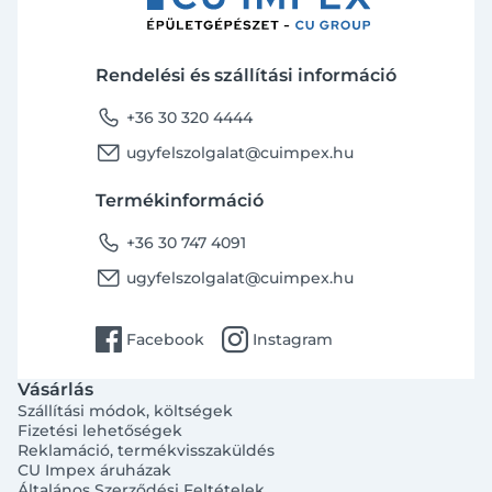
Rendelési és szállítási információ
phone
+36 30 320 4444
email
ugyfelszolgalat@cuimpex.hu
Termékinformáció
phone
+36 30 747 4091
email
ugyfelszolgalat@cuimpex.hu
facebook
instagram
Facebook
Instagram
Vásárlás
Szállítási módok, költségek
Fizetési lehetőségek
Reklamáció, termékvisszaküldés
CU Impex áruházak
Általános Szerződési Feltételek