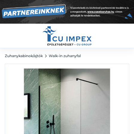
fekete
126 350
Ft
Zuhanykabinok/ajtók
Walk-in zuhanyfal