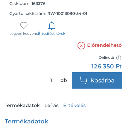
Cikkszám:
163376
Gyártói cikkszám:
RW-10013090-54-01
Legyen kedvenc
Értesítést kérek
Előrendelhető
Online ár
126 350
Ft
Kosárba
db
Termékadatok
Leírás
Értékelés
Termékadatok