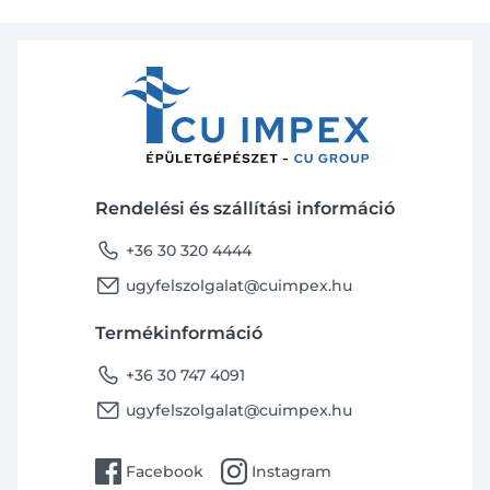
Rendelési és szállítási információ
phone
+36 30 320 4444
email
ugyfelszolgalat@cuimpex.hu
Termékinformáció
phone
+36 30 747 4091
email
ugyfelszolgalat@cuimpex.hu
facebook
instagram
Facebook
Instagram