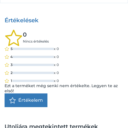
Értékelések
0
Nincs értékelés
5
x
0
4
x
0
3
x
0
2
x
0
1
x
0
Ezt a terméket még senki nem értékelte. Legyen te az
első!
Értékelem
Utoljára megtekintett termékek