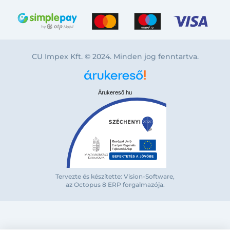
CU Impex Kft. © 2024. Minden jog fenntartva.
Bejelentkezés e-mail-címmel
Árukereső.hu
Megjegyzés
Elfelejte
Tervezte és készítette: Vision-Software,
az Octopus 8 ERP forgalmazója
.
Bejelentkezés
Regisztráció
Szaniterek