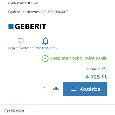
Cikkszám:
10652
Gyártói cikkszám:
GE-156.050.00.1
Legyen kedvenc
Értesítést kérek
Készleten több, mint 10 db
Online ár
4 725
Ft
Kosárba
db
Értékelés