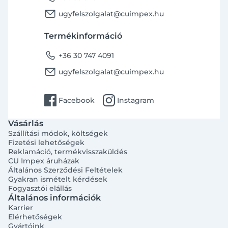
email
ugyfelszolgalat@cuimpex.hu
Termékinformáció
phone
+36 30 747 4091
email
ugyfelszolgalat@cuimpex.hu
facebook
instagram
Facebook
Instagram
Vásárlás
Szállítási módok, költségek
Fizetési lehetőségek
Reklamáció, termékvisszaküldés
CU Impex áruházak
Általános Szerződési Feltételek
Gyakran ismételt kérdések
Fogyasztói elállás
Általános információk
Karrier
Elérhetőségek
Gyártóink