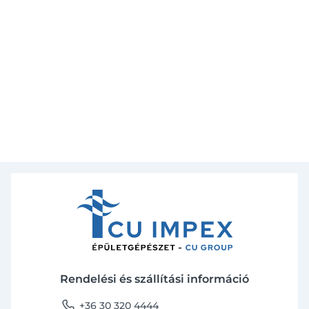
Rendelési és szállítási információ
phone
+36 30 320 4444