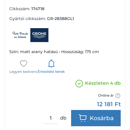
Cikkszám:
174718
Gyártói cikkszám:
GR-28388GL1
Szín: matt arany hatású • Hosszúság: 175 cm
Legyen kedvenc
Értesítést kérek
Készleten 4 db
Online ár
12 181
Ft
Kosárba
db