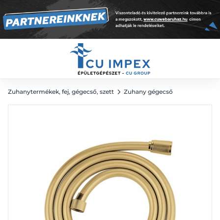
12 181
Ft
Zuhanytermékek, fej, gégecső, szett
Zuhany gégecső