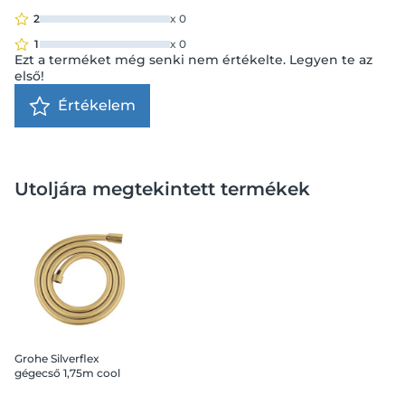
2
x
0
1
x
0
Ezt a terméket még senki nem értékelte. Legyen te az
első!
Értékelem
Utoljára megtekintett termékek
Grohe Silverflex
gégecső 1,75m cool
sunrise