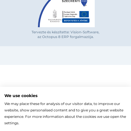
Bejelentkezés e-mail-címmel
Tervezte és készítette: Vision-Software,
az Octopus 8 ERP forgalmazója
.
Megjegyzés
Elfelejte
Bejelentkezés
Regisztráció
Szaniterek
MOZGÁSKORLÁTOZOTT TERMÉKEK
Radiátorok
We use cookies
Bejelentkezés közösségi fiókkal
ZUHANYKABINOK/AJTÓK
ACÉLLEMEZ LAPRADIÁTOROK
Megújuló energia
We may place these for analysis of our visitor data, to improve our
TÖRÖLKÖZŐSZÁRÍTÓ RADIÁTOR
Íves zuhanykabin
HŐSZIVATTYÚK
Gépészet, szerszám
Facebook
website, show personalised content and to give you a great website
Szögletes zuhanykabin
Törölközőszárító radiátor egyenes
KESZTYŰK, VÉDŐFELSZERELÉSEK
Split levegő-víz hőszivattyú
Kazán, vízmelegítő
Fix zuhanyfal
experience. For more information about the cookies we use open the
Törölközőszárító radiátor íves
LEVÁLASZTÓK
Monoblokkos levegő-víz hőszivattyú
CSŐTERMOSZTÁTOK
Zuhanyajtó
settings.
Fűtőpatron
Hőszivattyúhoz kiegészítő
Ugrás a kosárhoz
ELEKTROMOS KAZÁNOK, KIEGÉSZÍTŐK
Google
Walk-in zuhanyfal
Automata és kézi légtelenítő
Ahogy a legtöbb weboldal, a miénk is sütiket (cookie-kat
FAN-COIL