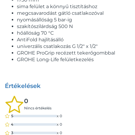
sima felület a könnyű tisztításhoz
megcsavarodást gátló csatlakozóval
nyomásállóság 5 bar-ig
szakítószilárdság 500 N
hőállóság 70 °C
AntiFold hajlításálló
univerzális csatlakozás G 1/2" x 1/2"
GROHE ProGrip recézett tekerőgombbal
GROHE Long-Life felületkezelés
Értékelések
0
Nincs értékelés
5
x
0
4
x
0
3
x
0