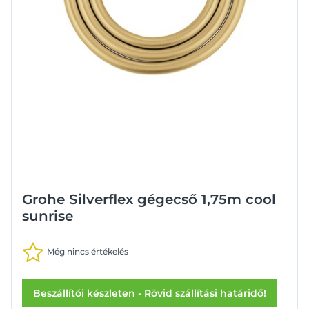
Grohe Silverflex gégecső 1,75m cool
sunrise
Még nincs értékelés
Beszállítói készleten - Rövid szállítási határidő!