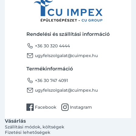
Rendelési és szállítási információ
phone
+36 30 320 4444
email
ugyfelszolgalat@cuimpex.hu
Termékinformáció
phone
+36 30 747 4091
email
ugyfelszolgalat@cuimpex.hu
facebook
instagram
Facebook
Instagram
Vásárlás
Szállítási módok, költségek
Fizetési lehetőségek