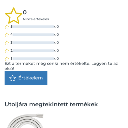
0
Nincs értékelés
5
x
0
4
x
0
3
x
0
2
x
0
1
x
0
Ezt a terméket még senki nem értékelte. Legyen te az
első!
Értékelem
Utoljára megtekintett termékek