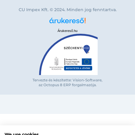
CU Impex Kft. © 2024. Minden jog fenntartva.
Árukereső.hu
Bejelentkezés e-mail-címmel
Tervezte és készítette: Vision-Software,
az Octopus 8 ERP forgalmazója
.
Megjegyzés
Elfelejte
Bejelentkezés
Regisztráció
Szaniterek
MOZGÁSKORLÁTOZOTT TERMÉKEK
Radiátorok
We use cookies