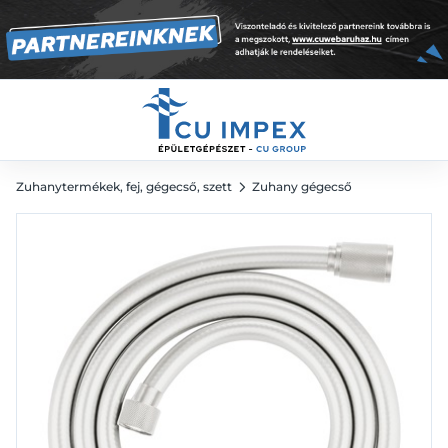
Supersteel
10 659
Ft
Zuhanytermékek, fej, gégecső, szett
Zuhany gégecső