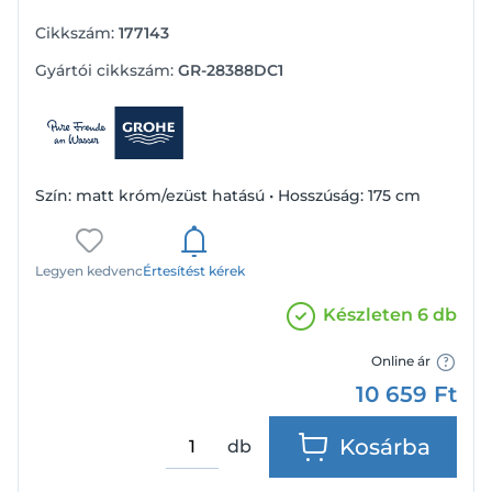
Cikkszám:
177143
Gyártói cikkszám:
GR-28388DC1
Szín: matt króm/ezüst hatású • Hosszúság: 175 cm
Legyen kedvenc
Értesítést kérek
Készleten 6 db
Online ár
10 659
Ft
Kosárba
db