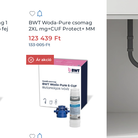
g 1
BWT Woda-Pure csomag
 fej
2XL mg+CUF Protect+ MM
.:
db
Csz.:
207146
Me.:
db
vízszűrő fej 3/8"
123 439 Ft
133 005 Ft
Kosárba
Ár akció