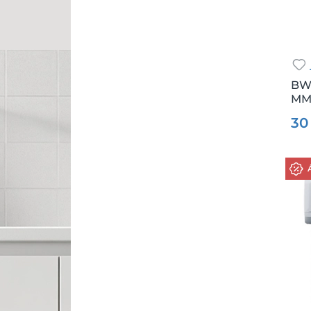
BW
MMv
Csz.
30