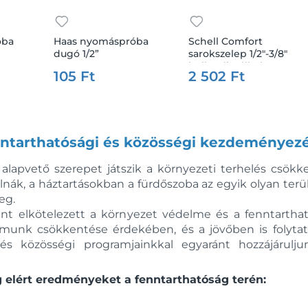
óba
Haas nyomáspróba
Schell Comfort
dugó 1/2”
sarokszelep 1/2"-3/8"
hollandi nélkül
105 Ft
2 502 Ft
ntarthatósági és közösségi kezdeményez
 alapvető szerepet játszik a környezeti terhelés csök
k, a háztartásokban a fürdőszoba az egyik olyan terüle
eg.
ként elkötelezett a környezet védelme és a fenntart
omunk csökkentése érdekében, és a jövőben is folytat
s közösségi programjainkkal egyaránt hozzájárulj
g elért eredményeket a fenntarthatóság terén: