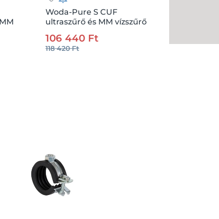
Woda-Pure S CUF
s MM
ultraszűrő és MM vízszűrő
.:
db
Csz.:
207150
Me.:
db
fej 3/8"
106 440 Ft
118 420 Ft
Kosárba