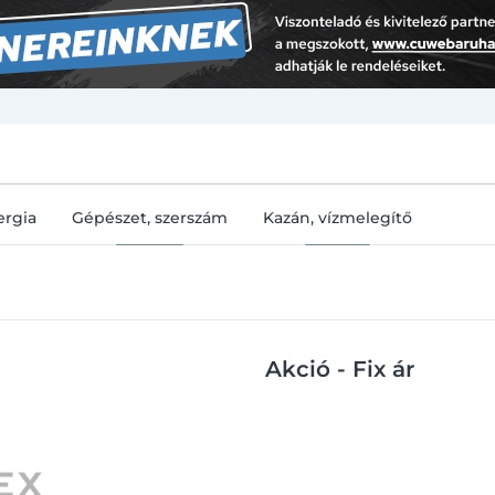
U
ergia
Gépészet, szerszám
Kazán, vízmelegítő
Akció - Fix ár