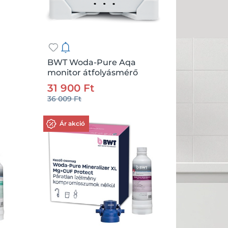
BWT Woda-Pure Aqa
monitor átfolyásmérő
.:
db
Csz.:
172740
Me.:
db
31 900 Ft
36 009 Ft
Kosárba
Ár akció