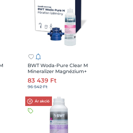
 M
BWT Woda-Pure Clear M
Mineralizer Magnézium+
.:
db
Csz.:
207151
Me.:
db
vízszűrő és MM vízszűrő fej
83 439 Ft
3/8"
96 542 Ft
Kosárba
Ár akció