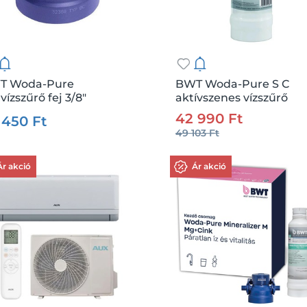
T Woda-Pure
BWT Woda-Pure S C
ízszűrő fej 3/8"
aktívszenes vízszűrő
:
164128
Me.:
db
Csz.:
164130
Me
patron
42 990 Ft
 450 Ft
49 103 Ft
Kosárba
Kosárba
Ár akció
Ár akció