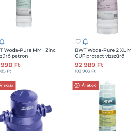
T Woda-Pure MM+ Zinc
BWT Woda-Pure 2 XL 
szűrő patron
CUF protect vízszűrő
:
208199
Me.:
db
Csz.:
208200
Me
patron
 990 Ft
92 989 Ft
085 Ft
102 903 Ft
Kosárba
Kosárba
Ár akció
Ár akció