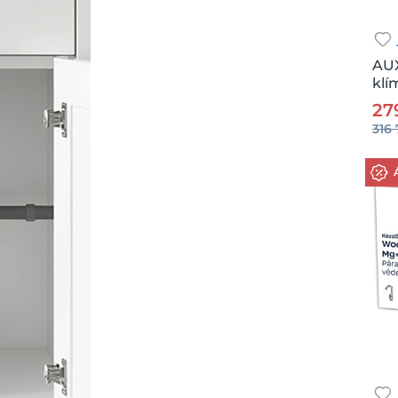
AUX
klí
Csz.
27
316 