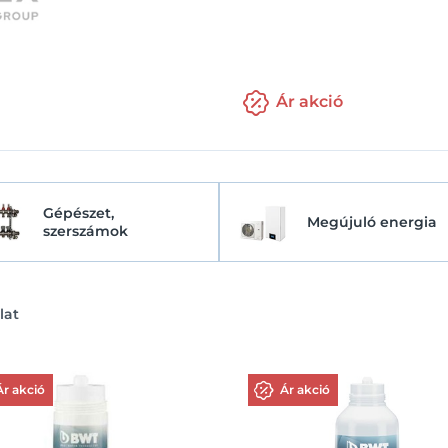
Ár akció
Gépészet,
Megújuló energia
szerszámok
lat
Ár akció
Ár akció