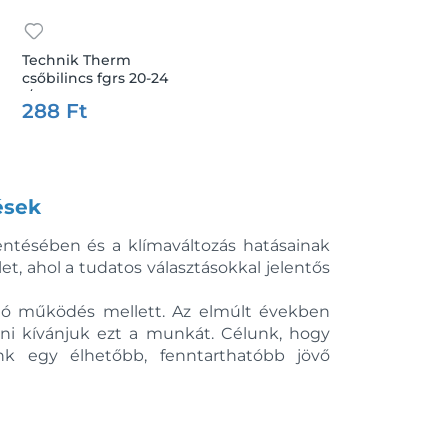
Technik Therm
csőbilincs fgrs 20-24
1/2"
288 Ft
ések
kentésében és a klímaváltozás hatásainak
t, ahol a tudatos választásokkal jelentős
ható működés mellett. Az elmúlt években
ni kívánjuk ezt a munkát. Célunk, hogy
unk egy élhetőbb, fenntarthatóbb jövő