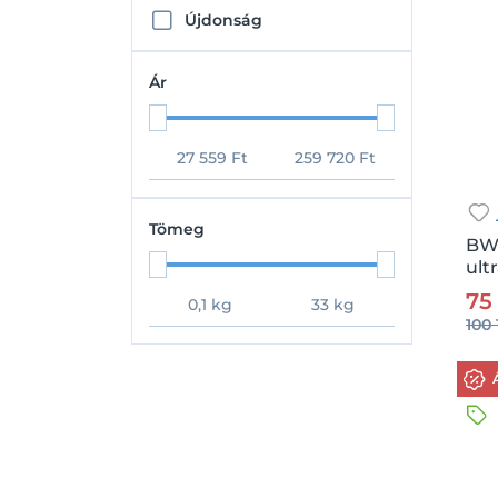
Újdonság
Ár
Tömeg
BW
ult
Csz.
75
100 