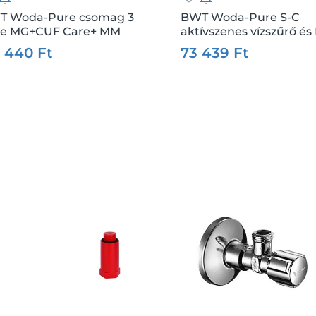
T Woda-Pure csomag 3
BWT Woda-Pure S-C
re MG+CUF Care+ MM
aktívszenes vízszűrő é
:
207148
Me.:
db
Csz.:
207149
Me
szűrő fej 3/8"
vízszűrő fej 3/8"
6 440 Ft
73 439 Ft
Kosárba
Kosárba