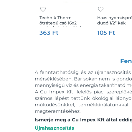
Technik Therm
Haas nyomáspr
ötrétegű cső 16x2
dugó 1/2” kék
100fm/tek /pipelife/
363 Ft
105 Ft
Fen
A fenntarthatóság és az újrahasznosítás
mérséklésében. Bár sokan nem is gondolná
mennyiségű víz és energia takarítható m
A Cu Impex Kft. felelős piaci szereplő
számos lépést tettünk ökológiai lábny
működésünkkel, termékkínálatunkkal é
megteremtéséhez.
Ismerje meg a Cu Impex Kft által eddi
Újrahasznosítás