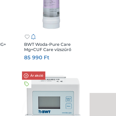
MG+
BWT Woda-Pure Care
Mg+CUF Care vízszűrő
.:
db
Csz.:
208201
Me.:
db
patron
85 990 Ft
Kosárba
Ár akció