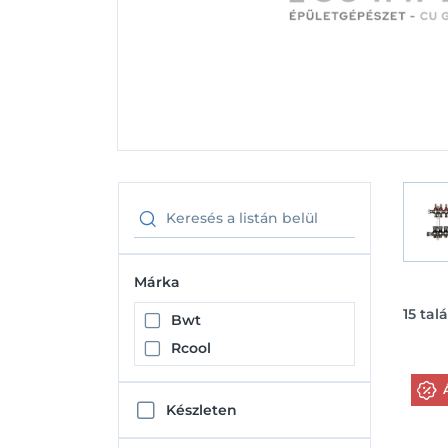
Márka
15
talá
Bwt
Rcool
Készleten