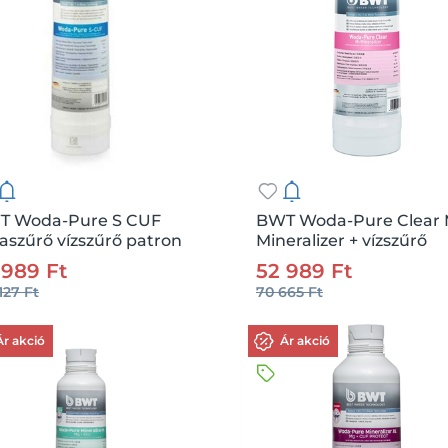
T Woda-Pure S CUF
BWT Woda-Pure Clear
raszűrő vízszűrő patron
Mineralizer + vízszűrő
:
164131
Me.:
db
Csz.:
164132
Me
patron
 989 Ft
52 989 Ft
127 Ft
70 665 Ft
Kosárba
Kosárba
Ár akció
Ár akció