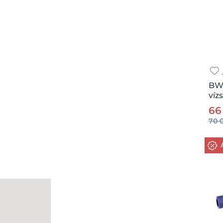
BW
víz
Csz.
66
70 