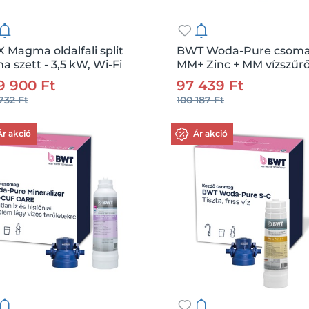
 Magma oldalfali split
BWT Woda-Pure csoma
ma szett - 3,5 kW, Wi-Fi
MM+ Zinc + MM vízszűrő
:
191864
Me.:
db
Csz.:
207144
Me
3/8"
9 900 Ft
97 439 Ft
732 Ft
100 187 Ft
Kosárba
Kosárba
Ár akció
Ár akció