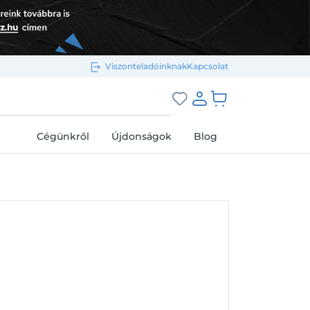
Viszonteladóinknak
Kapcsolat
Bejelentkezés e-mail-címmel
grás a kosárhoz
Cégünkről
Újdonságok
Blog
Megjegyzés
Elfelejtett jelszó
Bejelentkezés
Regisztráció
Bejelentkezés közösségi fiókkal