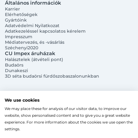
Általános információk
Bejelentkezés e-mail-címmel
Karrier
Elérhetőségek
Gyártóink
Adatvédelmi Nyilatkozat
Adatkezeléssel kapcsolatos kérelem
Impresszum
Médiatervezés, és -vásárlás
Széchenyi2020
Megjegyzés
Elfelejtett jelszó
CU Impex áruházak
Halásztelek (átvételi pont)
Budaörs
Bejelentkezés
Dunakeszi
3D séta budaörsi fürdőszobaszalonunkban
Regisztráció
Szaniterek
MOZGÁSKORLÁTOZOTT TERMÉKEK
Radiátorok
We use cookies
Bejelentkezés közösségi fiókkal
ZUHANYKABINOK/AJTÓK
ACÉLLEMEZ LAPRADIÁTOROK
Megújuló energia
We may place these for analysis of our visitor data, to improve our
TÖRÖLKÖZŐSZÁRÍTÓ RADIÁTOR
Íves zuhanykabin
HŐSZIVATTYÚK
Gépészet, szerszám
Facebook
website, show personalised content and to give you a great website
Szögletes zuhanykabin
Törölközőszárító radiátor egyenes
KESZTYŰK, VÉDŐFELSZERELÉSEK
Split levegő-víz hőszivattyú
Kazán, vízmelegítő
CU Impex Kft. © 2024. Minden jog fenntartva.
Fix zuhanyfal
experience. For more information about the cookies we use open the
Ahogy a legtöbb weboldal, a miénk is sütiket
Törölközőszárító radiátor íves
LEVÁLASZTÓK
Monoblokkos levegő-víz hőszivattyú
CSŐTERMOSZTÁTOK
Zuhanyajtó
settings.
Fűtőpatron
(cookie-kat) használ a nagyobb felhasználói élmény
Hőszivattyúhoz kiegészítő
Ugrás a kosárhoz
ELEKTROMOS KAZÁNOK, KIEGÉSZÍTŐK
Google
Walk-in zuhanyfal
Automata és kézi légtelenítő
érdekében.
FAN-COIL