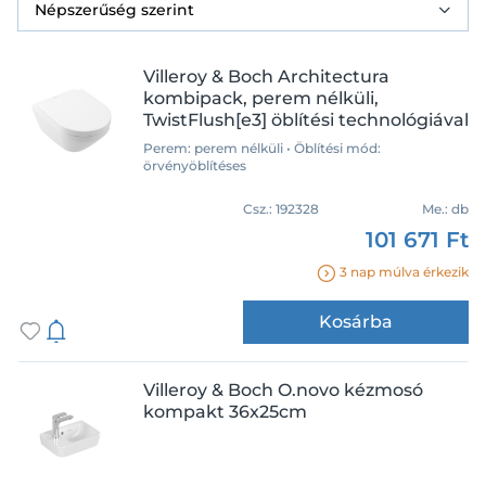
Villeroy & Boch Architectura
kombipack, perem nélküli,
TwistFlush[e3] öblítési technológiával
Perem: perem nélküli • Öblítési mód:
örvényöblítéses
Csz.:
192328
Me.:
db
101 671 Ft
3 nap múlva érkezik
Kosárba
Villeroy & Boch O.novo kézmosó
kompakt 36x25cm