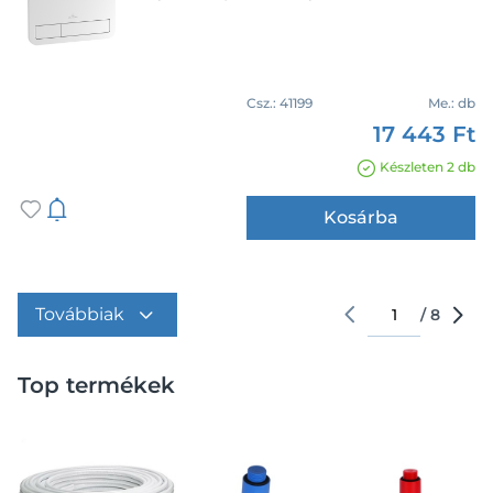
Csz.:
41199
Me.:
db
17 443 Ft
Készleten 2 db
Kosárba
arrow
arrow
/
8
Top termékek