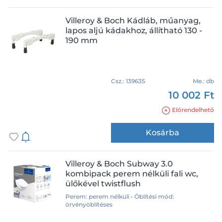
Villeroy & Boch Kádláb, műanyag,
lapos aljú kádakhoz, állítható 130 -
190 mm
Csz.:
139635
Me.:
db
10 002 Ft
Előrendelhető
Kosárba
Villeroy & Boch Subway 3.0
kombipack perem nélküli fali wc,
ülőkével twistflush
Perem: perem nélküli • Öblítési mód:
örvényöblítéses