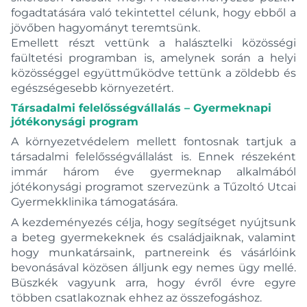
fogadtatására való tekintettel célunk, hogy ebből a
jövőben hagyományt teremtsünk.
Emellett részt vettünk a halásztelki közösségi
faültetési programban is, amelynek során a helyi
közösséggel együttműködve tettünk a zöldebb és
egészségesebb környezetért.
Társadalmi felelősségvállalás – Gyermeknapi
jótékonysági program
A környezetvédelem mellett fontosnak tartjuk a
társadalmi felelősségvállalást is. Ennek részeként
immár három éve gyermeknap alkalmából
jótékonysági programot szervezünk a Tűzoltó Utcai
Gyermekklinika támogatására.
A kezdeményezés célja, hogy segítséget nyújtsunk
a beteg gyermekeknek és családjaiknak, valamint
hogy munkatársaink, partnereink és vásárlóink
bevonásával közösen álljunk egy nemes ügy mellé.
Büszkék vagyunk arra, hogy évről évre egyre
többen csatlakoznak ehhez az összefogáshoz.