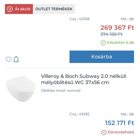
Ár akció
OUTLET TERMÉKEK
Csz.:
41058
Me.:
db
269 367 Ft
374 120 Ft
Készleten 6 db
Kosárba
Villeroy & Boch Subway 2.0 nélküli
mélyöblítésű WC 37x56 cm
Öblítési mód: normál
Csz.:
41092
Me.:
db
152 171 Ft
Előrendelhető