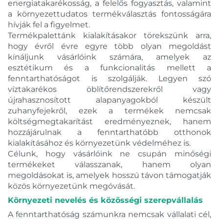
energiatakarékosság, a felelős fogyasztás, valamint
a környezettudatos termékválasztás fontosságára
hívják fel a figyelmet.
Termékpalettánk kialakításakor törekszünk arra,
hogy évről évre egyre több olyan megoldást
kínáljunk vásárlóink számára, amelyek az
esztétikum és a funkcionalitás mellett a
fenntarthatóságot is szolgálják. Legyen szó
víztakarékos öblítőrendszerekről vagy
újrahasznosított alapanyagokból készült
zuhanyfejekről, ezek a termékek nemcsak
költségmegtakarítást eredményeznek, hanem
hozzájárulnak a fenntarthatóbb otthonok
kialakításához és környezetünk védelméhez is.
Célunk, hogy vásárlóink ne csupán minőségi
termékeket válasszanak, hanem olyan
megoldásokat is, amelyek hosszú távon támogatják
közös környezetünk megóvását.
Környezeti nevelés és közösségi szerepvállalás
A fenntarthatóság számunkra nemcsak vállalati cél,