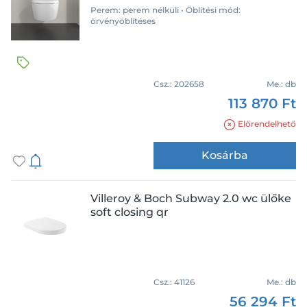
Kifutó
Perem: perem nélküli • Öblítési mód:
örvényöblítéses
Ár
Csz.:
202658
Me.:
db
113 870 Ft
Előrendelhető
Tömeg
Kosárba
Villeroy & Boch Subway 2.0 wc ülőke
soft closing qr
Csz.:
41126
Me.:
db
56 294 Ft