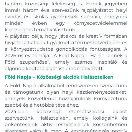
hanem közösségi felelősség is. Ennek jegyében
immár három éve szervezünk rajzpályázatot helyi
óvodás és iskolás gyermekek számára, amelynek
minden évben egy környezetvédelemmel
kapcsolatos témát választunk.
A pályázat célja, hogy játékos és kreatív formában
hívja fel a fiatalok figyelmét a természetvédelem és
a környezettudatos gondolkodás fontosságára. A
2026-os év témája: „A Föld Napja – Ha én lennék a
Föld szuperhőse”, amely számos inspiráló és
elgondolkodtató alkotást eredményezett.
Föld Napja – Közösségi akciók Halásztelken
A Föld Napja alkalmából rendszeresen szervezünk
és támogatunk olyan helyi kezdeményezéseket,
amelyek közvetlenül hozzájárulnak környezetünk
szebbé és élhetőbbé tételéhez.
2024-ben közösségi szemétszedési akciót
szerveztünk Halásztelken, amely kollégáink és
önkénteseink aktív részvételének köszönhetően
sikeresen valósult meg. A kezdeményezés pozitív