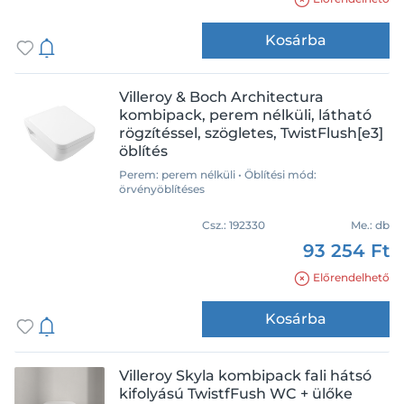
Kosárba
Villeroy & Boch Architectura
kombipack, perem nélküli, látható
rögzítéssel, szögletes, TwistFlush[e3]
öblítés
Perem: perem nélküli • Öblítési mód:
örvényöblítéses
Csz.:
192330
Me.:
db
93 254 Ft
Előrendelhető
Készleten
Kosárba
Újdonság
Villeroy Skyla kombipack fali hátsó
kifolyású TwistfFush WC + ülőke