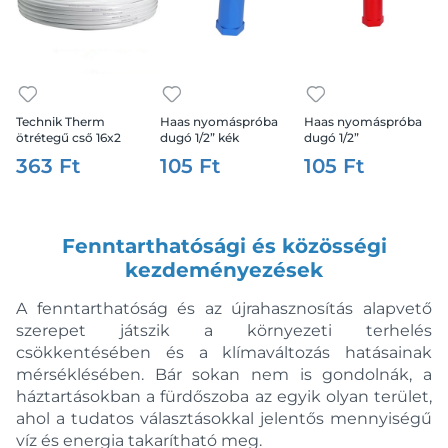
Technik Therm
Haas nyomáspróba
Haas nyomáspróba
ötrétegű cső 16x2
dugó 1/2” kék
dugó 1/2”
100fm/tek /pipelife/
363 Ft
105 Ft
105 Ft
Fenntarthatósági és közösségi
kezdeményezések
A fenntarthatóság és az újrahasznosítás alapvető
szerepet játszik a környezeti terhelés
csökkentésében és a klímaváltozás hatásainak
mérséklésében. Bár sokan nem is gondolnák, a
háztartásokban a fürdőszoba az egyik olyan terület,
ahol a tudatos választásokkal jelentős mennyiségű
víz és energia takarítható meg.