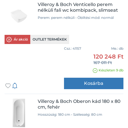
Villeroy & Boch Venticello perem
nélküli fali wc kombipack, slimseat
Perem: perem nélküli • Öblítési mód: normál
Ár akció
OUTLET TERMÉKEK
Csz.:
41157
Me.:
db
120 248 Ft
167 011 Ft
Készleten 9 db
Kosárba
Villeroy & Boch Oberon kád 180 x 80
cm, fehér
Hosszúság: 180 cm • Szélesség: 80 cm