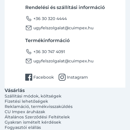
Rendelési és szállítási információ
phone
+36 30 320 4444
email
ugyfelszolgalat@cuimpex.hu
Termékinformáció
phone
+36 30 747 4091
email
ugyfelszolgalat@cuimpex.hu
facebook
instagram
Facebook
Instagram
Vásárlás
Szállítási módok, költségek
Fizetési lehetőségek
Reklamáció, termékvisszaküldés
CU Impex áruházak
Általános Szerződési Feltételek
Gyakran ismételt kérdések
Fogyasztói elállás