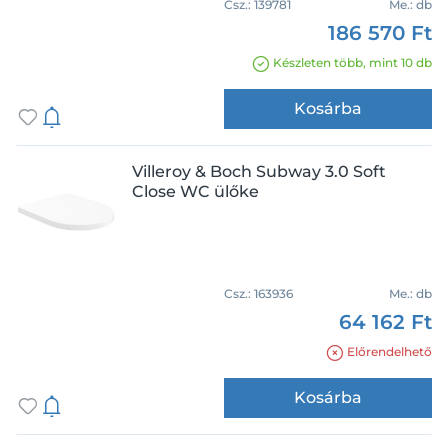
Csz.:
139781
Me.:
db
186 570 Ft
Készleten több, mint 10 db
Kosárba
Villeroy & Boch Subway 3.0 Soft
Close WC ülőke
Csz.:
163936
Me.:
db
64 162 Ft
Előrendelhető
Kosárba