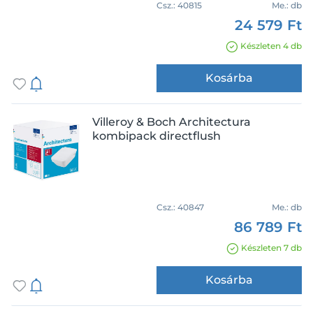
Csz.:
40815
Me.:
db
24 579 Ft
Készleten 4 db
Kosárba
Villeroy & Boch Architectura
kombipack directflush
Csz.:
40847
Me.:
db
86 789 Ft
Készleten 7 db
Kosárba