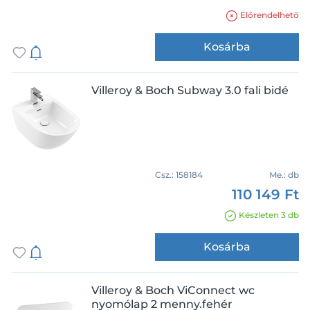
Előrendelhető
Kosárba
Villeroy & Boch Subway 3.0 fali bidé
Csz.:
158184
Me.:
db
110 149 Ft
Készleten 3 db
Kosárba
Villeroy & Boch ViConnect wc
nyomólap 2 menny.fehér