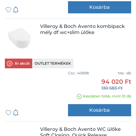
Kosárba
Villeroy & Boch Avento kombipack
mély df wc+slim ülőke
Ár akció
OUTLET TERMÉKEK
Csz.:
40898
Me.:
db
94 020 Ft
130 583 Ft
Készleten több, mint 10 db
Kosárba
Villeroy & Boch Avento WC ülőke
Soft Closing, Quick Release