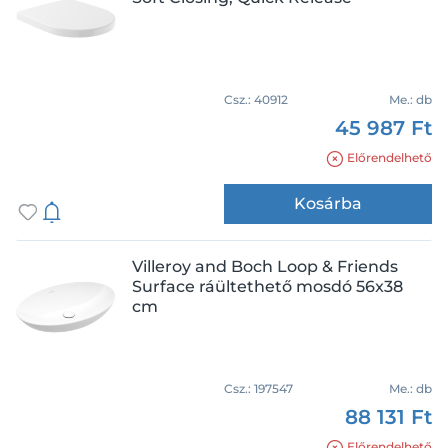
Csz.:
40912
Me.:
db
45 987 Ft
Előrendelhető
Kosárba
Villeroy and Boch Loop & Friends
Surface ráültethető mosdó 56x38
cm
Csz.:
197547
Me.:
db
88 131 Ft
Előrendelhető