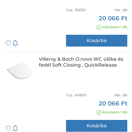
Csz.:
155120
Me.:
db
20 066 Ft
Készleten 1 db
Kosárba
Villeroy & Boch O.novo WC ülőke és
fedél Soft Closing , QuickRelease
Csz.:
40805
Me.:
db
20 066 Ft
Készleten 1 db
Kosárba