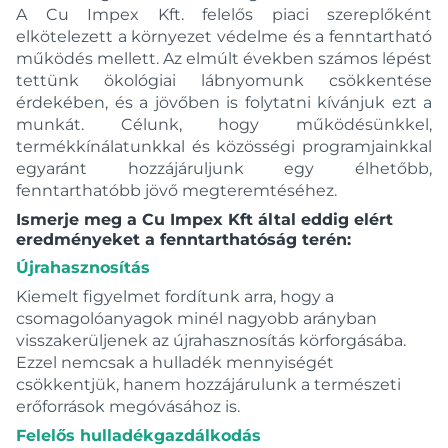
A Cu Impex Kft. felelős piaci szereplőként
elkötelezett a környezet védelme és a fenntartható
működés mellett. Az elmúlt években számos lépést
tettünk ökológiai lábnyomunk csökkentése
érdekében, és a jövőben is folytatni kívánjuk ezt a
munkát. Célunk, hogy működésünkkel,
termékkínálatunkkal és közösségi programjainkkal
egyaránt hozzájáruljunk egy élhetőbb,
fenntarthatóbb jövő megteremtéséhez.
Ismerje meg a Cu Impex Kft által eddig elért
eredményeket a fenntarthatóság terén:
Újrahasznosítás
Kiemelt figyelmet fordítunk arra, hogy a
csomagolóanyagok minél nagyobb arányban
visszakerüljenek az újrahasznosítás körforgásába.
Ezzel nemcsak a hulladék mennyiségét
csökkentjük, hanem hozzájárulunk a természeti
erőforrások megóvásához is.
Felelős hulladékgazdálkodás