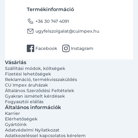
Termékinformáció
phone
+36 30 747 4091
email
ugyfelszolgalat@cuimpex.hu
facebook
instagram
Facebook
Instagram
Vásárlás
Szállítási módok, költségek
Fizetési lehetőségek
Reklamáció, termékvisszaküldés
CU Impex áruházak
Általános Szerződési Feltételek
Gyakran ismételt kérdések
Fogyasztói elállás
Általános információk
Karrier
Elérhetőségek
Gyártóink
Adatvédelmi Nyilatkozat
Adatkezeléssel kapcsolatos kérelem