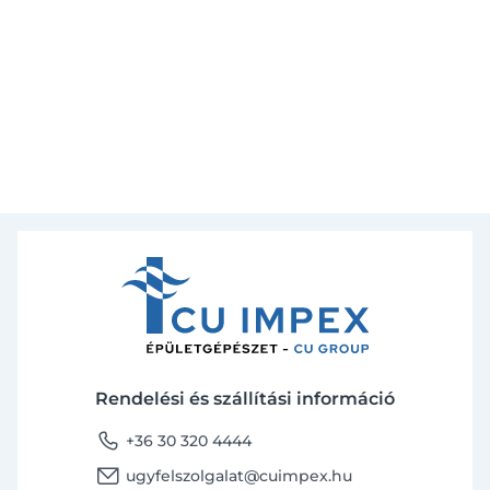
Rendelési és szállítási információ
phone
+36 30 320 4444
email
ugyfelszolgalat@cuimpex.hu