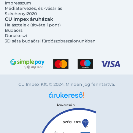
Impresszum
Médiatervezés, és -vásárlás
Széchenyi2020
CU Impex áruházak
Halásztelek (átvételi pont)
Budaörs
Dunakeszi
3D séta budaörsi fürdőszobaszalonunkban
CU Impex Kft. © 2024. Minden jog fenntartva.
Árukereső.hu
Bejelentkezés e-mail-címmel