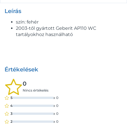
Leírás
szín: fehér
2003-től gyártott Geberit AP110 WC
tartályokhoz használható
Értékelések
0
Nincs értékelés
5
x
0
4
x
0
3
x
0
2
x
0