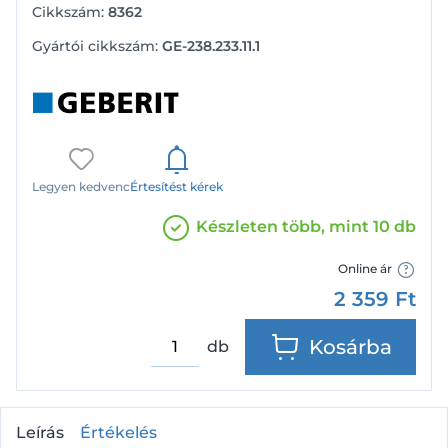
Cikkszám:
8362
Gyártói cikkszám:
GE-238.233.11.1
Legyen kedvenc
Értesítést kérek
Készleten több, mint 10 db
Online ár
2 359
Ft
Kosárba
db
Leírás
Értékelés