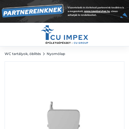
öblítőtartályhoz, alpin fehér
2 359
Ft
WC tartályok, öblítés
Nyomólap