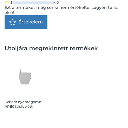
1
x
0
Ezt a terméket még senki nem értékelte. Legyen te az
első!
Értékelem
Utoljára megtekintett termékek
Geberit nyomógomb
AP110 falsík előtti
öblítőtartályhoz, alpin
fehér