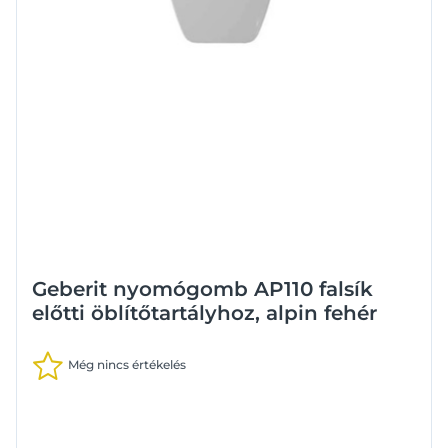
Geberit nyomógomb AP110 falsík
előtti öblítőtartályhoz, alpin fehér
Még nincs értékelés